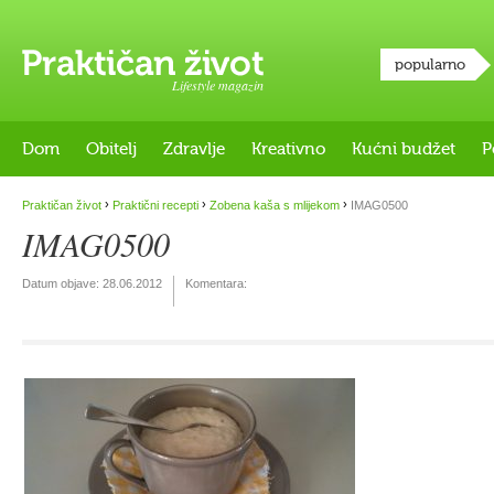
popularno
Lifestyle magazin
Dom
Obitelj
Zdravlje
Kreativno
Kućni budžet
P
›
›
›
Praktičan život
Praktični recepti
Zobena kaša s mlijekom
IMAG0500
IMAG0500
Datum objave:
28.06.2012
Komentara: