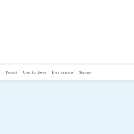
Kontakt
Uvjeti korištenja
Life in practice
Sitemap