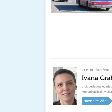
ZA PRAKTIČAN ŽIVOT 
Ivana Gra
prof. pedagogije, integ
komunikacijskih vješti
saznajte više