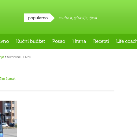
mudrost
,
zdravlje
,
život
popularno
ivno
Kućni budžet
Posao
Hrana
Recepti
Life coac
›
nje
Autobusi u Livnu
išite članak