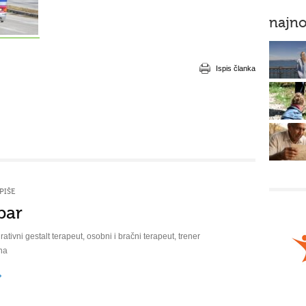
najno
Ispis članka
PIŠE
bar
rativni gestalt terapeut, osobni i bračni terapeut, trener
na