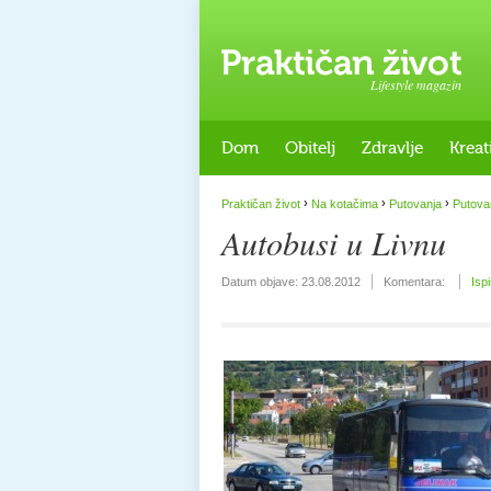
Lifestyle magazin
Dom
Obitelj
Zdravlje
Kreat
›
›
›
Praktičan život
Na kotačima
Putovanja
Putova
Autobusi u Livnu
Datum objave:
23.08.2012
Komentara:
Isp