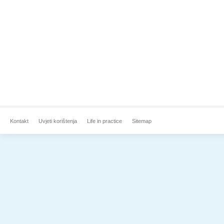
Kontakt
Uvjeti korištenja
Life in practice
Sitemap