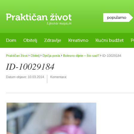
popularno
Lifestyle magazin
Dom
Obitelj
Zdravlje
Kreativno
Kućni budžet
P
›
›
›
›
Praktičan život
Obitelj
Dječja posla
Bolesno dijete – što sad?
ID-10029184
ID-10029184
Datum objave:
10.03.2014
Komentara: