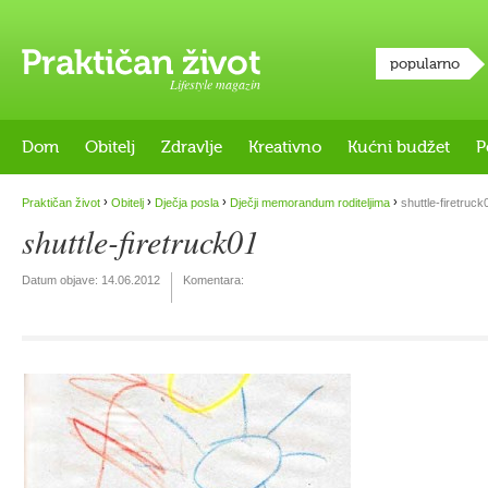
popularno
Lifestyle magazin
Dom
Obitelj
Zdravlje
Kreativno
Kućni budžet
P
›
›
›
›
Praktičan život
Obitelj
Dječja posla
Dječji memorandum roditeljima
shuttle-firetruck
shuttle-firetruck01
Datum objave:
14.06.2012
Komentara: