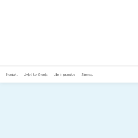
Kontakt
Uvjeti korištenja
Life in practice
Sitemap