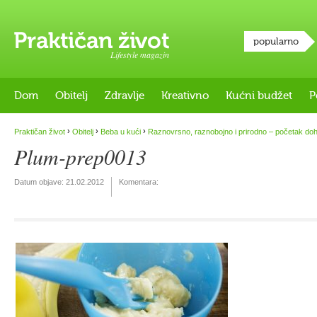
popularno
Lifestyle magazin
Dom
Obitelj
Zdravlje
Kreativno
Kućni budžet
P
›
›
›
Praktičan život
Obitelj
Beba u kući
Raznovrsno, raznobojno i prirodno – početak do
Plum-prep0013
Datum objave:
21.02.2012
Komentara: