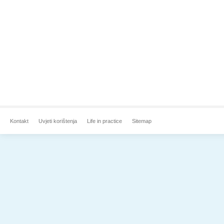
Kontakt
Uvjeti korištenja
Life in practice
Sitemap