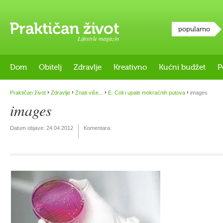
popularno
Lifestyle magazin
Dom
Obitelj
Zdravlje
Kreativno
Kućni budžet
P
›
›
›
›
Praktičan život
Zdravlje
Znati više...
E. Coli i upale mokraćnih putova
images
images
Datum objave:
24.04.2012
Komentara: