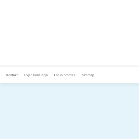
Kontakt
Uvjeti korištenja
Life in practice
Sitemap