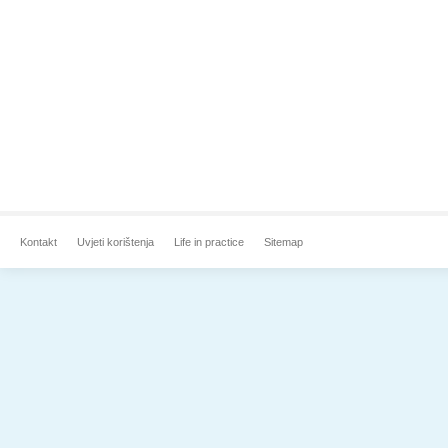
Kontakt
Uvjeti korištenja
Life in practice
Sitemap