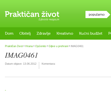
popularno
Lifestyle magazin
Dom
Obitelj
Zdravlje
Kreativno
Kućni budžet
P
›
›
›
›
Praktičan život
Hrana
Općenito
Gljive u prehrani
IMAG0461
IMAG0461
Datum objave:
13.06.2012
Komentara: