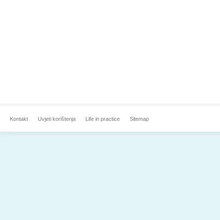
Kontakt
Uvjeti korištenja
Life in practice
Sitemap