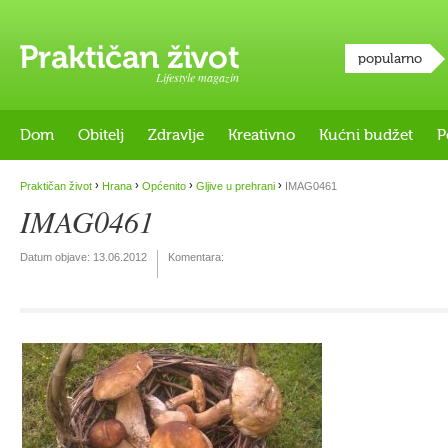
popularno
Lifestyle magazin
Dom
Obitelj
Zdravlje
Kreativno
Kućni budžet
P
›
›
›
›
Praktičan život
Hrana
Općenito
Gljive u prehrani
IMAG0461
IMAG0461
Datum objave:
13.06.2012
Komentara: