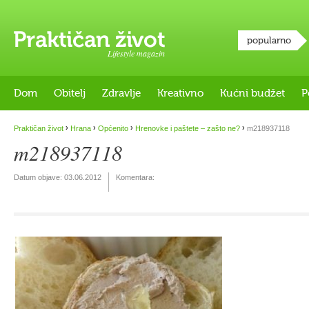
popularno
Lifestyle magazin
Dom
Obitelj
Zdravlje
Kreativno
Kućni budžet
P
›
›
›
›
Praktičan život
Hrana
Općenito
Hrenovke i paštete – zašto ne?
m218937118
m218937118
Datum objave:
03.06.2012
Komentara: