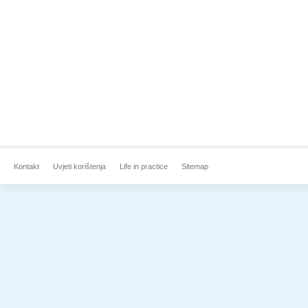
Kontakt
Uvjeti korištenja
Life in practice
Sitemap