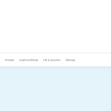
Kontakt
Uvjeti korištenja
Life in practice
Sitemap