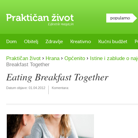
popularno
Lifestyle magazin
Dom
Obitelj
Zdravlje
Kreativno
Kućni budžet
P
›
›
›
Praktičan život
Hrana
Općenito
Istine i zablude o n
Breakfast Together
Eating Breakfast Together
Datum objave:
01.04.2012
Komentara: