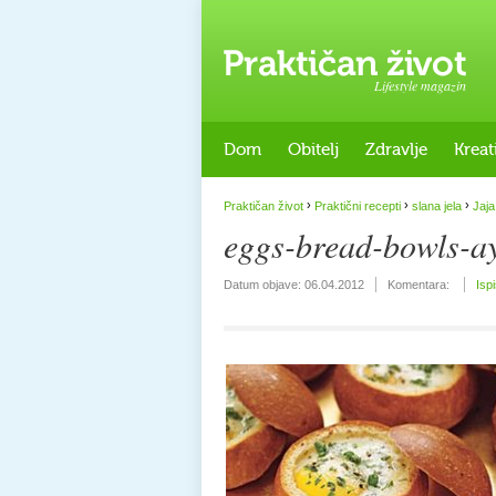
Lifestyle magazin
Dom
Obitelj
Zdravlje
Kreat
›
›
›
Praktičan život
Praktični recepti
slana jela
Jaja
eggs-bread-bowls-a
Datum objave:
06.04.2012
Komentara:
Isp