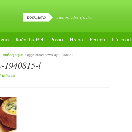
mudrost
,
zdravlje
,
život
popularno
ivno
Kućni budžet
Posao
Hrana
Recepti
Life coac
›
 u krušnoj zdjelici
eggs-bread-bowls-ay-1940815-l
y-1940815-l
išite članak