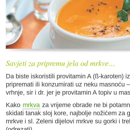
Savjeti za pripremu jela od mrkve…
Da biste iskoristili provitamin A (ß-karoten) 
pripremati ili konzumirati uz neku masnoću – 
vrhnje, sir i dr. jer je provitamin A topiv u ma
Kako
mrkva
za vrijeme obrade ne bi potamni
skidati tanak sloj kore, najbolje nožićem za 
mrkve i sl. Zeleni dijelovi mrkve su gorki i tre
(odrezati).