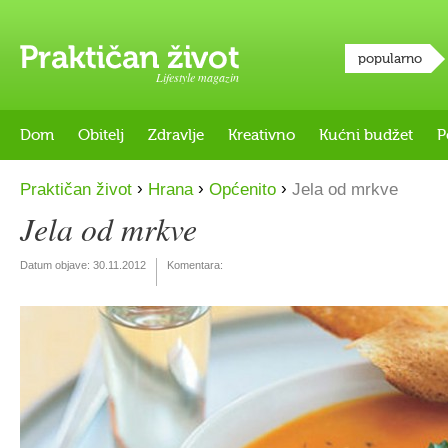
popularno
Lifestyle magazin
Dom
Obitelj
Zdravlje
Kreativno
Kućni budžet
P
›
›
›
Praktičan život
Hrana
Općenito
Jela od mrkve
Jela od mrkve
Datum objave:
30.11.2012
Komentara: