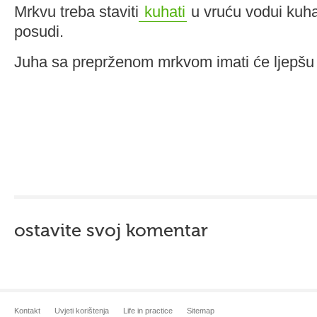
Mrkvu treba staviti
kuhati
u vruću vodui kuhat
posudi.
Juha sa preprženom mrkvom imati će ljepšu 
ostavite svoj komentar
Kontakt
Uvjeti korištenja
Life in practice
Sitemap