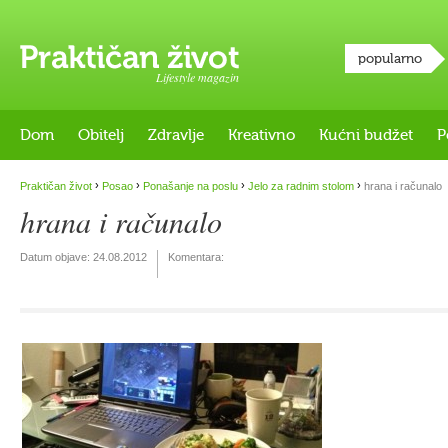
popularno
Lifestyle magazin
Dom
Obitelj
Zdravlje
Kreativno
Kućni budžet
P
›
›
›
›
Praktičan život
Posao
Ponašanje na poslu
Jelo za radnim stolom
hrana i računalo
hrana i računalo
Datum objave:
24.08.2012
Komentara: