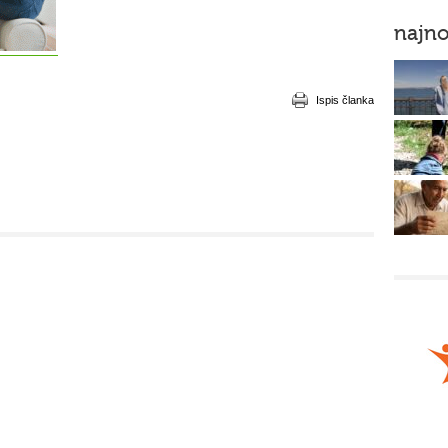
najno
Ispis članka