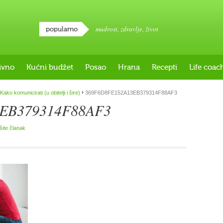
mudrost
,
zdravlje
,
život
popularno
ivno
Kućni budžet
Posao
Hrana
Recepti
Life coac
›
Kako komunicirati (u obitelji i šire)
369F6D8FE152A13EB379314F88AF3
EB379314F88AF3
išite članak