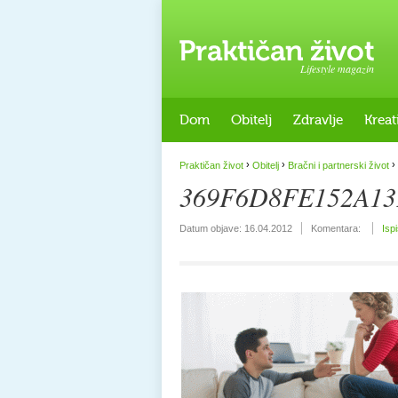
Lifestyle magazin
Dom
Obitelj
Zdravlje
Kreat
›
›
›
Praktičan život
Obitelj
Bračni i partnerski život
369F6D8FE152A13
Datum objave:
16.04.2012
Komentara:
Isp