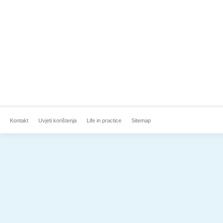
Kontakt
Uvjeti korištenja
Life in practice
Sitemap