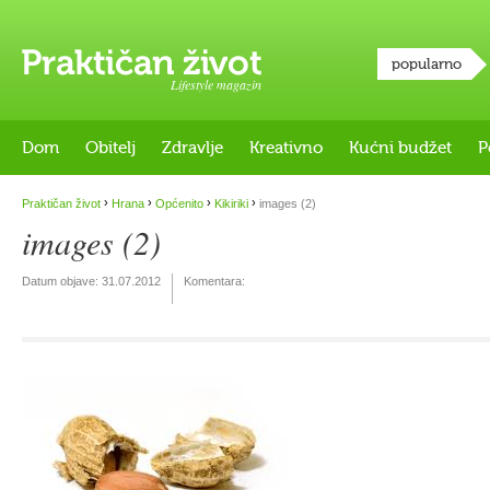
popularno
Lifestyle magazin
Dom
Obitelj
Zdravlje
Kreativno
Kućni budžet
P
›
›
›
›
Praktičan život
Hrana
Općenito
Kikiriki
images (2)
images (2)
Datum objave:
31.07.2012
Komentara: