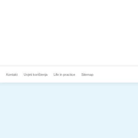
Kontakt
Uvjeti korištenja
Life in practice
Sitemap