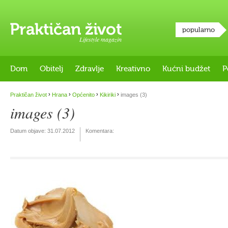
popularno
Lifestyle magazin
Dom
Obitelj
Zdravlje
Kreativno
Kućni budžet
P
›
›
›
›
Praktičan život
Hrana
Općenito
Kikiriki
images (3)
images (3)
Datum objave:
31.07.2012
Komentara: