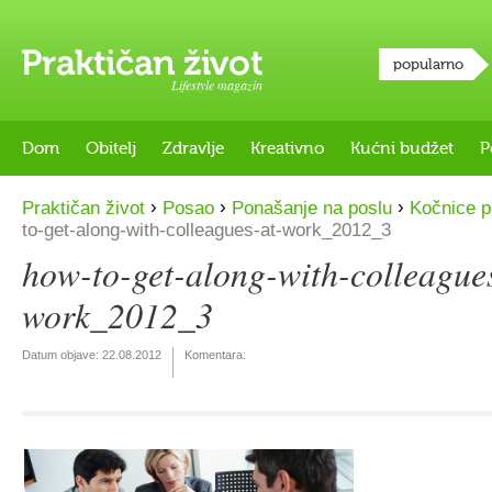
popularno
Lifestyle magazin
Dom
Obitelj
Zdravlje
Kreativno
Kućni budžet
P
›
›
›
Praktičan život
Posao
Ponašanje na poslu
Kočnice p
to-get-along-with-colleagues-at-work_2012_3
how-to-get-along-with-colleague
work_2012_3
Datum objave:
22.08.2012
Komentara: