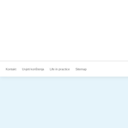
Kontakt
Uvjeti korištenja
Life in practice
Sitemap