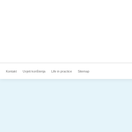
Kontakt
Uvjeti korištenja
Life in practice
Sitemap