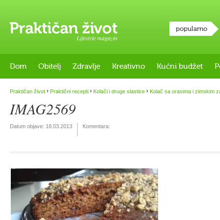
popularno
Lifestyle magazin
Dom
Obitelj
Zdravlje
Kreativno
Kućni budžet
P
›
›
›
Praktičan život
Praktični recepti
Kolači i druge slastice
Kolač sa orasima i zimskim z
IMAG2569
Datum objave:
18.03.2013
Komentara: