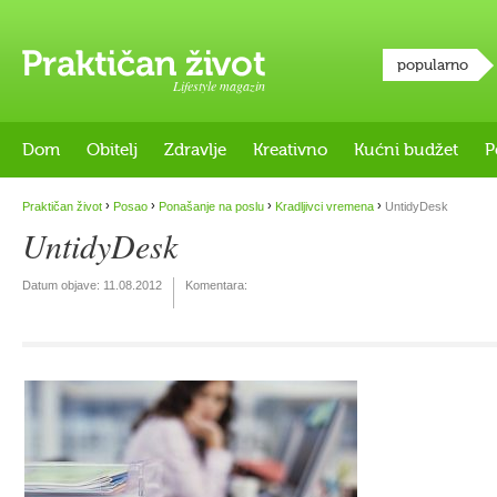
popularno
Lifestyle magazin
Dom
Obitelj
Zdravlje
Kreativno
Kućni budžet
P
›
›
›
›
Praktičan život
Posao
Ponašanje na poslu
Kradljivci vremena
UntidyDesk
UntidyDesk
Datum objave:
11.08.2012
Komentara: