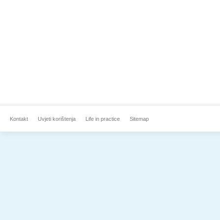
Kontakt
Uvjeti korištenja
Life in practice
Sitemap