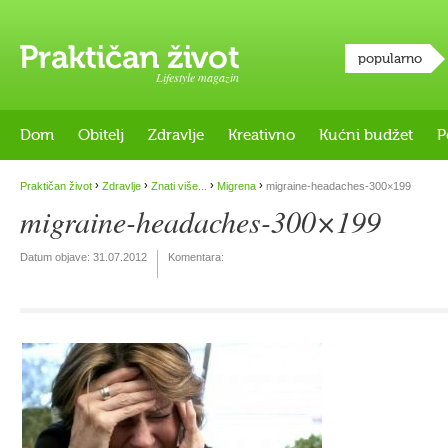
popularno
Lifestyle magazin
Dom
Obitelj
Zdravlje
Kreativno
Kućni budžet
P
›
›
›
›
Praktičan život
Zdravlje
Znati više...
Migrena
migraine-headaches-300×199
migraine-headaches-300×199
Datum objave:
31.07.2012
Komentara: