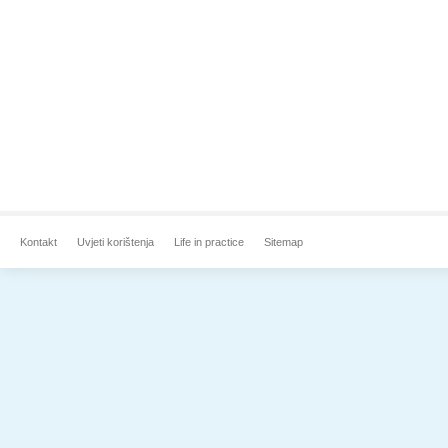
Kontakt
Uvjeti korištenja
Life in practice
Sitemap