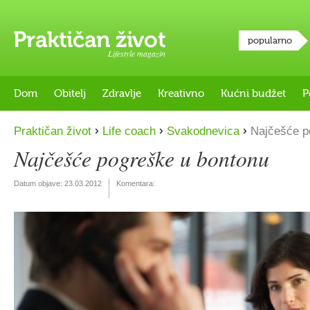
popularno
Lifestyle magazin
Dom
Obitelj
Zdravlje
Kreativno
Kućni budžet
P
›
›
›
Praktičan život
Life coach
Svakodnevica
Najčešće p
Najčešće pogreške u bontonu
Datum objave:
23.03.2012
Komentara: