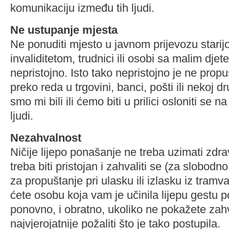
komunikaciju između tih ljudi.
Ne ustupanje mjesta
Ne ponuditi mjesto u javnom prijevozu starijo
invaliditetom, trudnici ili osobi sa malim djet
nepristojno. Isto tako nepristojno je ne propu
preko reda u trgovini, banci, pošti ili nekoj d
smo mi bili ili ćemo biti u prilici osloniti se n
ljudi.
Nezahvalnost
Ničije lijepo ponašanje ne treba uzimati zdr
treba biti pristojan i zahvaliti se (za slobodn
za propuštanje pri ulasku ili izlasku iz tramvaj
ćete osobu koja vam je učinila lijepu gestu po
ponovno, i obratno, ukoliko ne pokažete zah
najvjerojatnije požaliti što je tako postupila.