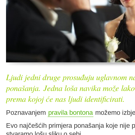
Ljudi jedni druge prosuđuju uglavnom n
ponašanja.
Jedna loša navika može lako 
prema kojoj će nas ljudi identificirati.
Poznavanjem
pravila bontona
možemo izbjeći
Evo najčešćih primjera ponašanja koje nije pr
stvaramo lošu sliku o sebi.