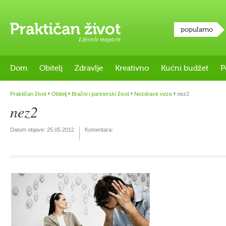
popularno
Lifestyle magazin
Dom
Obitelj
Zdravlje
Kreativno
Kućni budžet
P
›
›
›
›
Praktičan život
Obitelj
Bračni i partnerski život
Nezdrave veze
nez2
nez2
Datum objave:
25.05.2012
Komentara: