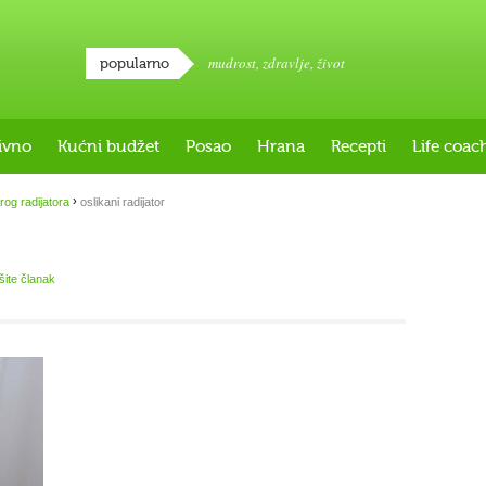
mudrost
,
zdravlje
,
život
popularno
ivno
Kućni budžet
Posao
Hrana
Recepti
Life coac
›
rog radijatora
oslikani radijator
išite članak