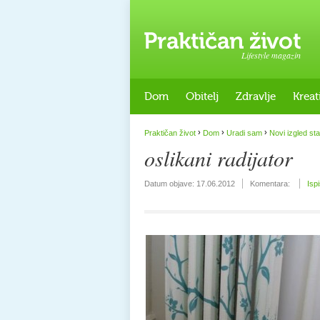
Lifestyle magazin
Dom
Obitelj
Zdravlje
Kreat
›
›
›
Praktičan život
Dom
Uradi sam
Novi izgled sta
oslikani radijator
Datum objave:
17.06.2012
Komentara:
Isp