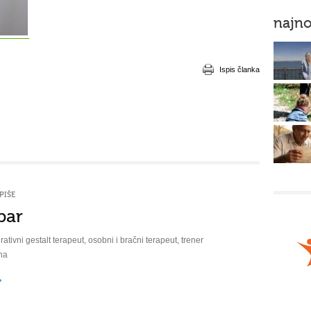
najno
Ispis članka
PIŠE
bar
rativni gestalt terapeut, osobni i bračni terapeut, trener
na