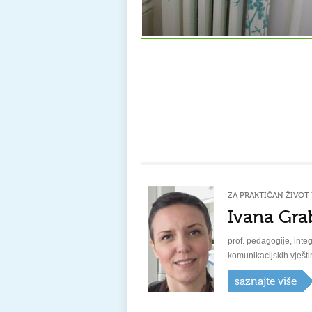
ZA PRAKTIČAN ŽIVOT 
Ivana Gra
prof. pedagogije, integ
komunikacijskih vješti
saznajte više