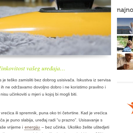
najno
učinkovitost vašeg uređaja…
e teško zamisliti bez dobrog usisivača. Iskustva iz servisa
o ih ne održavamo dovoljno dobro i ne koristimo pravilno i
isu učinkoviti u mjeri u kojoj bi mogli biti.
vrećica ili spremnik, puna oko tri četvrtine. Kad je vrećica
ča je puno slabija, uređaj radi “u prazno”. Usisavanje s
aše vrijeme i
energiju
– bez učinka. Ukoliko želite uštedjeti