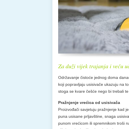
Za duži vijek trajanja i veću 
Održavanje čistoće jednog doma danas j
koji popravljaju usisivače ukazuju na t
stoga se kvare češće nego bi trebali te n
Pražnjenje vrećica od usisivača
Proizvođači savjetuju pražnjenje kad je 
puna usisane prljavštine, snaga usisiva
punom vrećicom ili spremnikom troši n