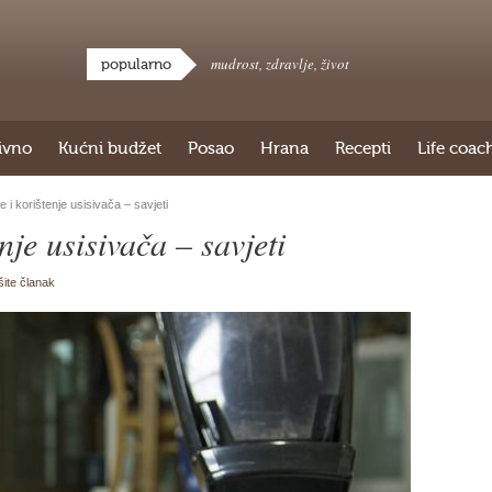
mudrost
,
zdravlje
,
život
popularno
ivno
Kućni budžet
Posao
Hrana
Recepti
Life coac
i korištenje usisivača – savjeti
nje usisivača – savjeti
šite članak