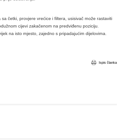
a četki, provjere vrećice i filtera, usisivač može rastaviti
 produžnom cijevi zakačenom na predviđenu poziciju.
vijek na isto mjesto, zajedno s pripadajućim dijelovima.
Ispis članka