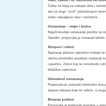
Vlasi, trakice i dr. nečistoće na rotir
Četka na kojoj se nakupe vlasi i nečisto
ako se dugo “muči” pokušavajući okrenu
četke nakupljene vlasi i nečistoće.
Usisavanje – smjer i brzina
Najučinkovitije usisavanje postiže se
Također, preporuka je usisavati lakši
Stropovi i zidovi
Najmanje jednom mjesečno trebalo bi us
obično predviđen poseban nastavak koji
i paučinu. Zidovi koji se neredovito odr
ličilačkim radovima.
Učestalost usisavanja
Preporuka je usisavati minimalno dva put
slojeve vlakana koje ne vidimo, a mogu 
Brisanje prašine
Preporuka je prebrisati površine u stan