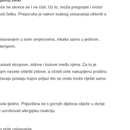
ajućoj četki
će ne okreće se i ne čisti. Uz to, može pregorjeti i motor
ti četku. Preporuka je nakon svakog usisavanja ukloniti s
 usisavanjem u svim smjerovima, nikako samo u jednom.
m tempom.
isati stropove, zidove i kutove među njima. Za to je
m nećete oštetiti zidove, a očistit ćete nakupljenu prašinu
žavaju postaju trajno prljavi što se onda može riješiti samo
a tjedno. Prljavština se s gornjih dijelova sliježe u donje
uzrokovati alergijsku reakciju.
u prije usisavanja.