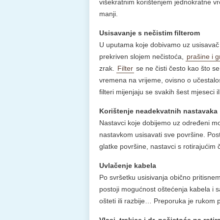
višekratnim korištenjem jednokratne vr
manji.
Usisavanje s nečistim filterom
U uputama koje dobivamo uz usisavač nav
prekriven slojem nečistoća,
prašine i g
zrak.
Filter
se ne čisti često kao što se m
vremena na vrijeme, ovisno o učestalost
filteri mijenjaju se svakih šest mjesec
Korištenje neadekvatnih nastavaka
Nastavci koje dobijemo uz određeni mode
nastavkom usisavati sve površine. Post
glatke površine, nastavci s rotirajući
Uvlačenje kabela
Po svršetku usisivanja obično pritisnem
postoji mogućnost oštećenja kabela i s
ošteti ili razbije… Preporuka je rukom 