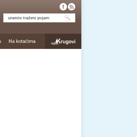
h
Na kotačima