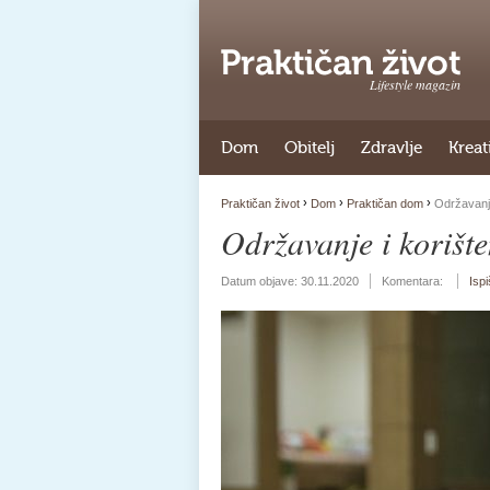
Lifestyle magazin
Dom
Obitelj
Zdravlje
Kreat
›
›
›
Praktičan život
Dom
Praktičan dom
Održavanje 
Održavanje i korište
Datum objave:
30.11.2020
Komentara:
Ispi