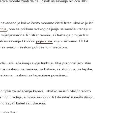
ećice morate znati da će učinak usisavanja biti cca 30%
edeno je koliko često moramo čistiti filter. Ukoliko je isti
rinja
, one se prilikom svakog paljenja usisavača vraćaju u
ijenja vrećica ili čisti spremnik, ali treba ga provjeriti s
i usisavanja I količini
prljavštine
koju usisivamo. HEPA
i ili sa svakom šestom potrošenom vrećicom.
l usisivača imaju svoju funkciju. Nije preporučljivo istim
oje nastavci za zavjese, za kutove, za stropove, za tepihe,
m četkama, nastavci za tapecirane površine…
o tipku za uvlačenje kabela. Ukoliko se isti uvlači prebrzo
amog uređaja, a može se dogoditi I da udari u nešto drugo,
pridržavati kabel za uvlačenja.