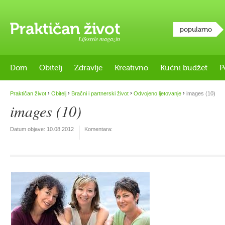
popularno
Lifestyle magazin
Dom
Obitelj
Zdravlje
Kreativno
Kućni budžet
P
›
›
›
›
Praktičan život
Obitelj
Bračni i partnerski život
Odvojeno ljetovanje
images (10)
images (10)
Datum objave:
10.08.2012
Komentara: