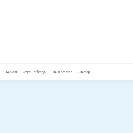
Kontakt
Uvjeti korištenja
Life in practice
Sitemap