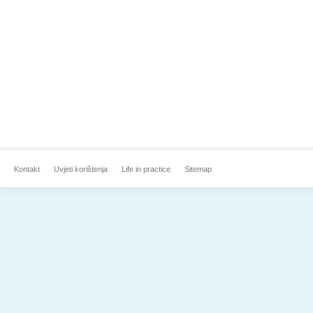
Kontakt
Uvjeti korištenja
Life in practice
Sitemap