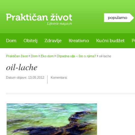
popularno
Lifestyle magazin
Dom
Obitelj
Zdravlje
Kreativno
Kućni budžet
P
›
›
›
›
Praktičan život
Dom
Eko dom
Otpadna ulja – što s njima?
oil-lache
oil-lache
Datum objave:
13.05.2012
Komentara: