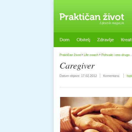
Lifestyle magazin
Dom
Obitelj
Zdravlje
Kreat
›
›
Praktičan život
Life coach
Pohvale i ono drugo
Caregiver
Datum objave:
17.02.2012
Komentara:
Isp