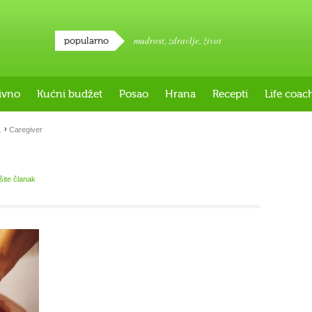
mudrost
,
zdravlje
,
život
popularno
ivno
Kućni budžet
Posao
Hrana
Recepti
Life coac
›
…
Caregiver
išite članak