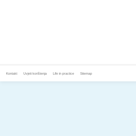
Kontakt
Uvjeti korištenja
Life in practice
Sitemap