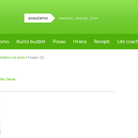
mudrost
,
zdravlje
,
život
popularno
ivno
Kućni budžet
Posao
Hrana
Recepti
Life coac
›
ateljstvo na poslu
images (3)
išite članak