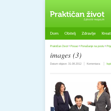
Lifestyle magazin
Dom
Obitelj
Zdravlje
Kreat
›
›
›
Praktičan život
Posao
Ponašanje na poslu
Prij
images (3)
Datum objave:
31.08.2012
Komentara:
Isp