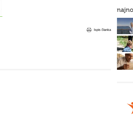
najno
Ispis članka