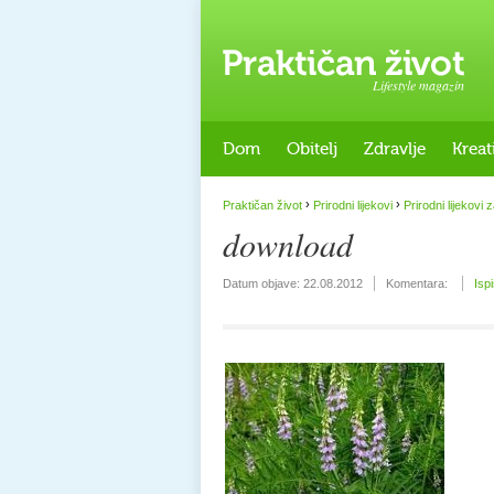
Lifestyle magazin
Dom
Obitelj
Zdravlje
Kreat
›
›
Praktičan život
Prirodni lijekovi
Prirodni lijekovi z
download
Datum objave:
22.08.2012
Komentara:
Isp