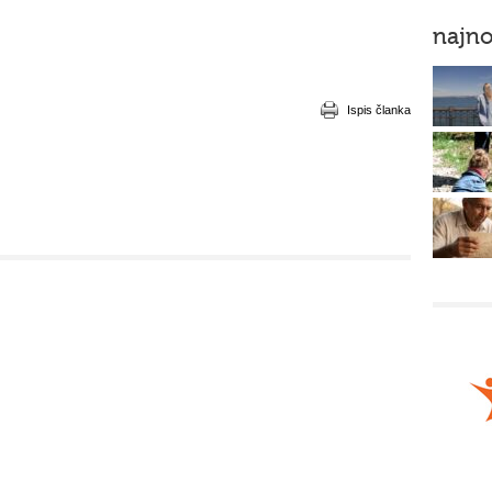
najno
Ispis članka