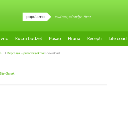
mudrost
,
zdravlje
,
život
popularno
ivno
Kućni budžet
Posao
Hrana
Recepti
Life coac
›
›
a...
Depresija – prirodni lijekovi
download
išite članak