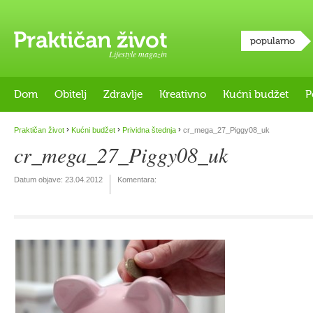
popularno
Lifestyle magazin
Dom
Obitelj
Zdravlje
Kreativno
Kućni budžet
P
›
›
›
Praktičan život
Kućni budžet
Prividna štednja
cr_mega_27_Piggy08_uk
cr_mega_27_Piggy08_uk
Datum objave:
23.04.2012
Komentara: