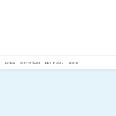
Kontakt
Uvjeti korištenja
Life in practice
Sitemap