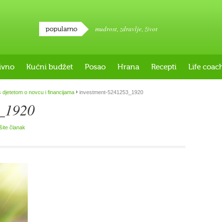
mudrost
,
zdravlje
,
život
popularno
ivno
Kućni budžet
Posao
Hrana
Recepti
Life coac
›
djetetom o novcu i financijama
investment-5241253_1920
3_1920
išite članak