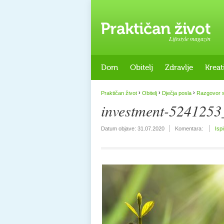
Lifestyle magazin
Dom
Obitelj
Zdravlje
Kreat
›
›
›
Praktičan život
Obitelj
Dječja posla
Razgovor s 
investment-524125
Datum objave:
31.07.2020
Komentara:
Isp