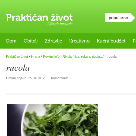
popularno
Lifestyle magazin
Dom
Obitelj
Zdravlje
Kreativno
Kućni budžet
P
›
›
›
›
Praktičan život
Hrana
Povrtni info
Rikula (riga, rukula, rigula…)
rucola
rucola
Datum objave:
25.04.2012
Komentara: