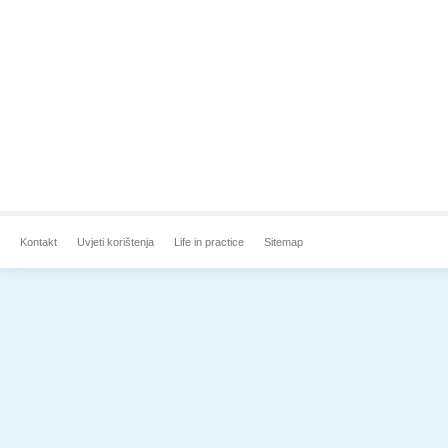
Kontakt
Uvjeti korištenja
Life in practice
Sitemap