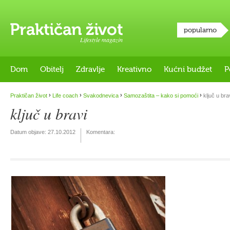
popularno
Lifestyle magazin
Dom
Obitelj
Zdravlje
Kreativno
Kućni budžet
P
›
›
›
›
Praktičan život
Life coach
Svakodnevica
Samozaštita – kako si pomoći
ključ u bra
ključ u bravi
Datum objave:
27.10.2012
Komentara: