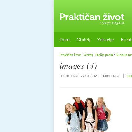
Lifestyle magazin
Dom
Obitelj
Zdravlje
Kreat
›
›
›
Praktičan život
Obitelj
Dječja posla
Školska tor
images (4)
Datum objave:
27.08.2012
Komentara:
Isp