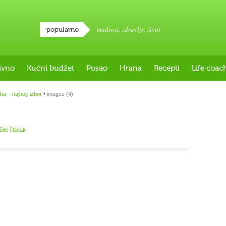
mudrost
,
zdravlje
,
život
popularno
ivno
Kućni budžet
Posao
Hrana
Recepti
Life coac
›
ba – najbolji izbor
images (4)
išite članak