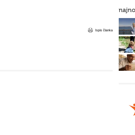
najno
Ispis članka