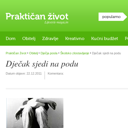
popularno
Lifestyle magazin
Dom
Obitelj
Zdravlje
Kreativno
Kućni budžet
P
›
›
›
›
Praktičan život
Obitelj
Dječja posla
Školsko zlostavljanje
Dječak sjedi na podu
Dječak sjedi na podu
Datum objave:
22.12.2011
Komentara: