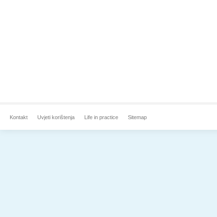
Kontakt
Uvjeti korištenja
Life in practice
Sitemap