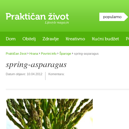
popularno
Lifestyle magazin
Dom
Obitelj
Zdravlje
Kreativno
Kućni budžet
P
›
›
›
›
Praktičan život
Hrana
Povrtni info
Šparoge
spring-asparagus
spring-asparagus
Datum objave:
10.04.2012
Komentara: