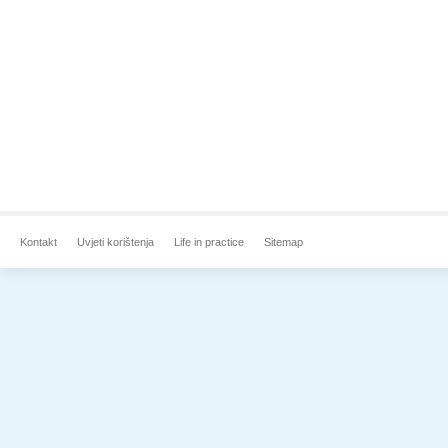
Kontakt
Uvjeti korištenja
Life in practice
Sitemap