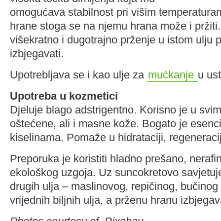
omogućava stabilnost pri višim temperatura
hrane stoga se na njemu hrana može i pržiti
višekratno i dugotrajno prženje u istom ulju p
izbjegavati.
Upotrebljava se i kao ulje za
mućkanje
u us
Upotreba u kozmetici
Djeluje blago adstrigentno. Korisno je u svi
oštećene, ali i masne kože. Bogato je esen
kiselinama. Pomaže u hidrataciji, regeneraciji
Preporuka je koristiti hladno prešano, nerafin
ekološkog uzgoja. Uz suncokretovo savjetuje
drugih ulja – maslinovog, repičinog, bučinog 
vrijednih biljnih ulja, a prženu hranu izbjegav