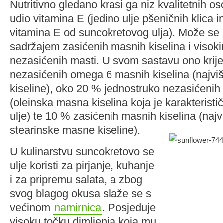
Nutritivno gledano krasi ga niz kvalitetnih os
udio vitamina E (jedino ulje pšeničnih klica i
vitamina E od suncokretovog ulja). Može se p
sadržajem zasićenih masnih kiselina i viso
nezasićenih masti. U svom sastavu ono krij
nezasićenih omega 6 masnih kiselina (najvi
kiseline), oko 20 % jednostruko nezasićenih
(oleinska masna kiselina koja je karakterist
ulje) te 10 % zasićenih masnih kiselina (najv
stearinske masne kiseline).
U kulinarstvu suncokretovo se
ulje koristi za pirjanje, kuhanje
i za pripremu salata, a zbog
svog blagog okusa slaže se s
većinom
namirnica
. Posjeduje
visoku točku dimljenja koja mu