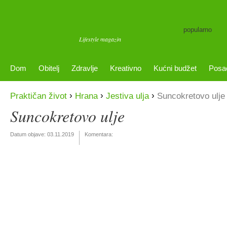
popularno
Lifestyle magazin
Dom
Obitelj
Zdravlje
Kreativno
Kućni budžet
Posa
›
›
›
Praktičan život
Hrana
Jestiva ulja
Suncokretovo ulje
Suncokretovo ulje
Datum objave:
03.11.2019
Komentara: