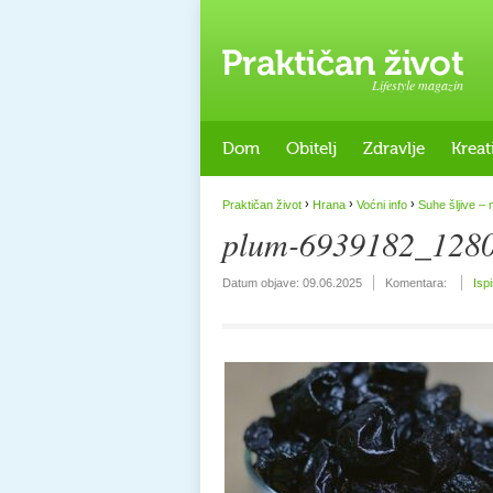
Lifestyle magazin
Dom
Obitelj
Zdravlje
Kreat
›
›
›
Praktičan život
Hrana
Voćni info
Suhe šljive – 
plum-6939182_128
Datum objave:
09.06.2025
Komentara:
Isp