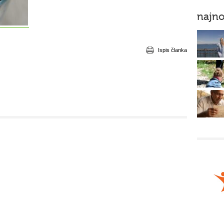
najno
Ispis članka