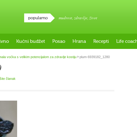
mudrost
,
zdravlje
,
život
popularno
ivno
Kućni budžet
Posao
Hrana
Recepti
Life coac
›
mala voćka s velikim potencijalom za zdravlje kostiju
plum-6939182_1280
0
išite članak