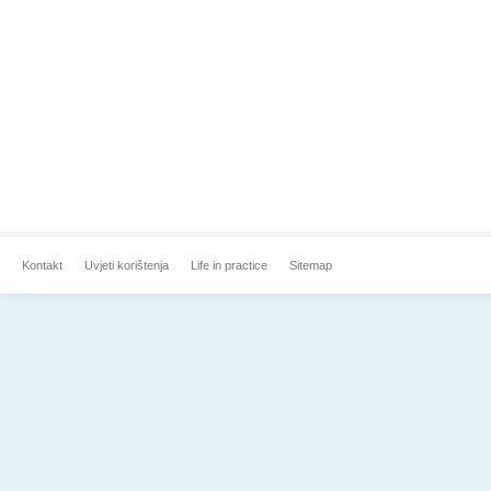
Kontakt
Uvjeti korištenja
Life in practice
Sitemap