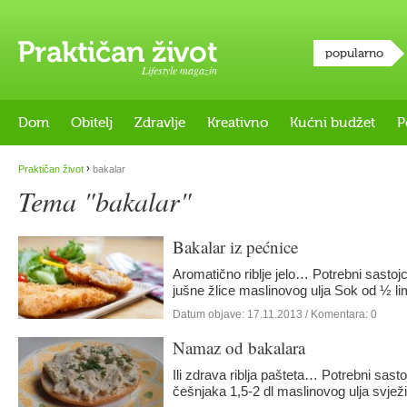
popularno
Lifestyle magazin
Dom
Obitelj
Zdravlje
Kreativno
Kućni budžet
P
›
Praktičan život
bakalar
Tema "bakalar"
Bakalar iz pećnice
Aromatično riblje jelo… Potrebni sastojci
jušne žlice maslinovog ulja Sok od ½ 
Datum objave:
17.11.2013
/ Komentara: 0
Namaz od bakalara
Ili zdrava riblja pašteta… Potrebni sasto
češnjaka 1,5-2 dl maslinovog ulja svjež