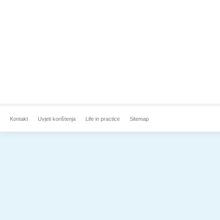
Kontakt
Uvjeti korištenja
Life in practice
Sitemap