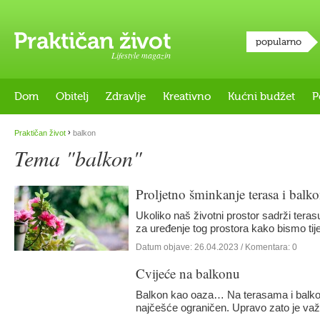
popularno
Lifestyle magazin
Dom
Obitelj
Zdravlje
Kreativno
Kućni budžet
P
›
Praktičan život
balkon
Tema "balkon"
Proljetno šminkanje terasa i balk
Ukoliko naš životni prostor sadrži terasu 
za uređenje tog prostora kako bismo ti
Datum objave:
26.04.2023
/ Komentara: 0
Cvijeće na balkonu
Balkon kao oaza… Na terasama i balko
najčešće ograničen. Upravo zato je va