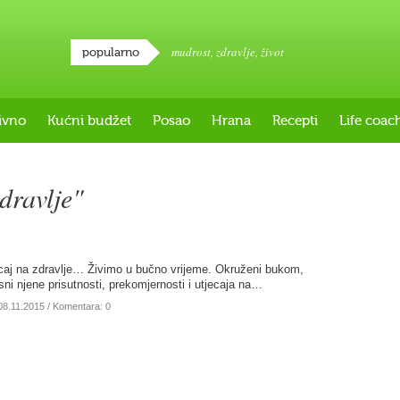
mudrost
,
zdravlje
,
život
popularno
ivno
Kućni budžet
Posao
Hrana
Recepti
Life coac
dravlje"
ecaj na zdravlje… Živimo u bučno vrijeme. Okruženi bukom,
ni njene prisutnosti, prekomjernosti i utjecaja na…
08.11.2015
/ Komentara: 0