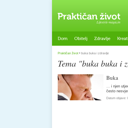
Lifestyle magazin
Dom
Obitelj
Zdravlje
Kreat
›
Praktičan život
buka buka i zdravlje
Tema "buka buka i z
Buka
… i njen utj
često nesvjes
Datum objave: