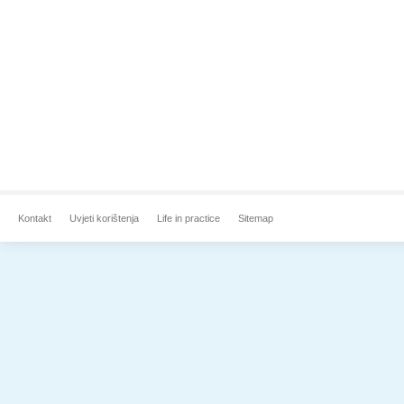
Kontakt
Uvjeti korištenja
Life in practice
Sitemap