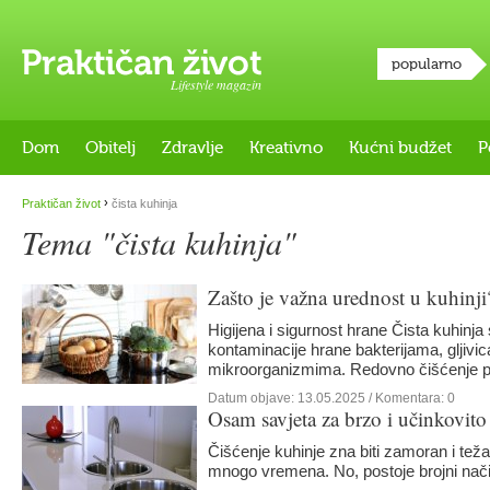
popularno
Lifestyle magazin
Dom
Obitelj
Zdravlje
Kreativno
Kućni budžet
P
›
Praktičan život
čista kuhinja
Tema "čista kuhinja"
Zašto je važna urednost u kuhinji
Higijena i sigurnost hrane Čista kuhinja
kontaminacije hrane bakterijama, gljivi
mikroorganizmima. Redovno čišćenje 
Datum objave:
13.05.2025
/ Komentara: 0
Osam savjeta za brzo i učinkovito
Čišćenje kuhinje zna biti zamoran i tež
mnogo vremena. No, postoje brojni nači