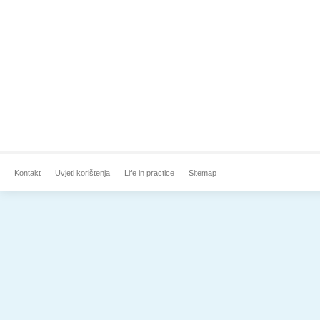
Kontakt
Uvjeti korištenja
Life in practice
Sitemap