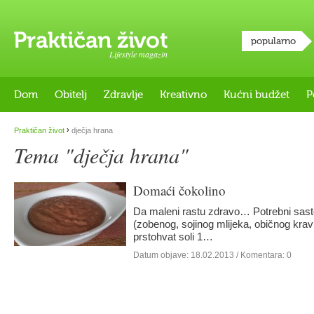
popularno
Lifestyle magazin
Dom
Obitelj
Zdravlje
Kreativno
Kućni budžet
P
›
Praktičan život
dječja hrana
Tema "dječja hrana"
Domaći čokolino
Da maleni rastu zdravo… Potrebni sastoj
(zobenog, sojinog mlijeka, običnog kravl
prstohvat soli 1…
Datum objave:
18.02.2013
/ Komentara: 0