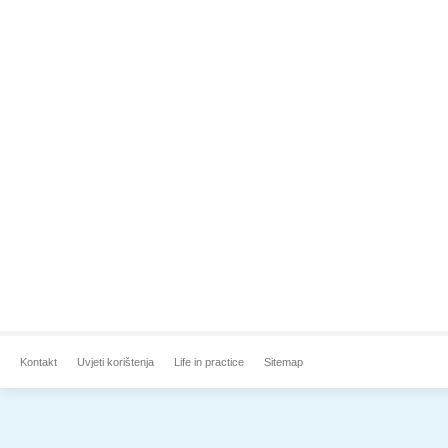
Kontakt
Uvjeti korištenja
Life in practice
Sitemap