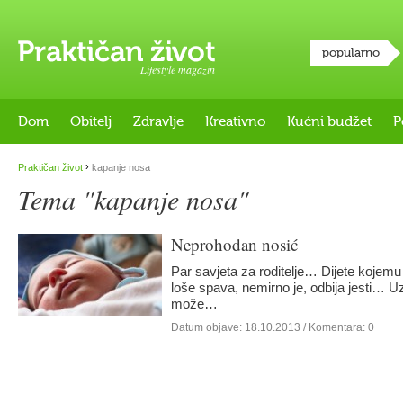
popularno
Lifestyle magazin
Dom
Obitelj
Zdravlje
Kreativno
Kućni budžet
P
›
Praktičan život
kapanje nosa
Tema "kapanje nosa"
Neprohodan nosić
Par savjeta za roditelje… Dijete kojemu
loše spava, nemirno je, odbija jesti… 
može…
Datum objave:
18.10.2013
/ Komentara: 0