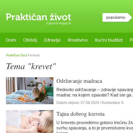
popularno
Lifestyle magazin
Dom
Obitelj
Zdravlje
Kreativno
Kućni budžet
P
›
Praktičan život
krevet
Tema "krevet"
Održavanje madraca
Redovito održavanje – zdravije spavanje
madrac na kojem spavate? Kad ste ga za
Datum objave:
07.08.2024
/ Komentara: 0
Tajna dobrog kreveta
U krevetu provedemo gotovo trećinu ži
svrhu spavanja, a to je prvenstveno kva