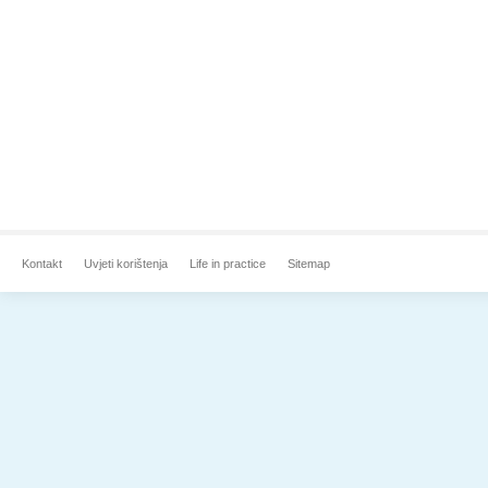
Kontakt
Uvjeti korištenja
Life in practice
Sitemap