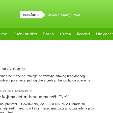
mudrost
,
zdravlje
,
život
popularno
ivno
Kućni budžet
Posao
Hrana
Recepti
Life coac
na ekologija
dinca ne može se izdvojiti od zdravlja čitavog hranidbenog
stveni poremećaj jednog dijela prehrambenog lanca utječe na
08.01.2014
/ Komentara: 0
kojima definitivno treba reći: ˝Ne!˝
vnoj prehrani… GAZIRANA, ZASLAĐENA PIĆA Premda su
sitelji žeđi, naročito u ljetnim jesecima, gazirana, zaslađena pića
ivaju žeđ…