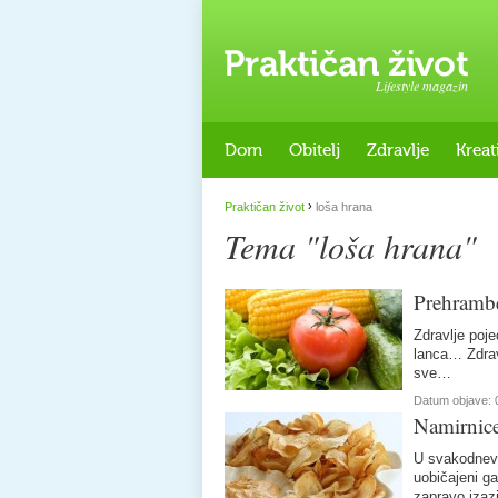
Lifestyle magazin
Dom
Obitelj
Zdravlje
Kreat
›
Praktičan život
loša hrana
Tema "loša hrana"
Prehrambe
Zdravlje poje
lanca… Zdrav
sve…
Datum objave:
Namirnice 
U svakodne
uobičajeni ga
zapravo izaz