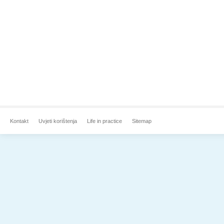
Kontakt
Uvjeti korištenja
Life in practice
Sitemap