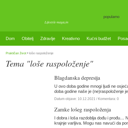
popularno
Lifestyle magazin
Dom
Obitelj
Zdravlje
Kreativno
Kućni budžet
Posa
›
Praktičan život
loše raspoloženje
Tema "loše raspoloženje"
Blagdanska depresija
U ovo doba godine mnogi ljudi ne osjeć
doba godine naše je (ne)raspoloženje 
Datum objave:
10.12.2021
/ Komentara: 0
Zamke lošeg raspoloženja
I dobra i loša razdoblja dođu i prođu… 
krajnje varljiva. Mogu nas navući da p