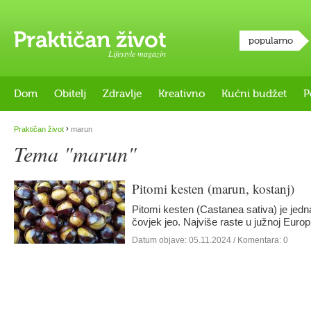
popularno
Lifestyle magazin
Dom
Obitelj
Zdravlje
Kreativno
Kućni budžet
P
›
Praktičan život
marun
Tema "marun"
Pitomi kesten (marun, kostanj)
Pitomi kesten (Castanea sativa) je jedn
čovjek jeo. Najviše raste u južnoj Euro
Datum objave:
05.11.2024
/ Komentara: 0