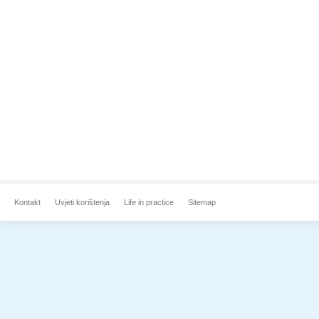
Kontakt
Uvjeti korištenja
Life in practice
Sitemap