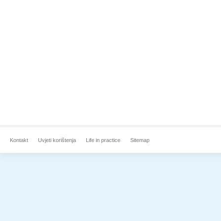
Kontakt
Uvjeti korištenja
Life in practice
Sitemap