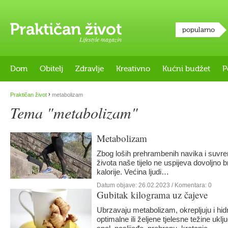
popularno
Lifestyle magazin
Dom
Obitelj
Zdravlje
Kreativno
Kućni budžet
P
›
Praktičan život
metabolizam
Tema "metabolizam"
Metabolizam
Zbog loših prehrambenih navika i suvr
života naše tijelo ne uspijeva dovoljno 
kalorije. Većina ljudi…
Datum objave:
26.02.2023
/ Komentara: 0
Gubitak kilograma uz čajeve
Ubrzavaju metabolizam, okrepljuju i hidra
optimalne ili željene tjelesne težine ukl